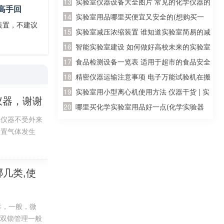
器的试剂，请问一下到哪儿买
实验室仪器设备大全图片 常见的化学仪器的
高手回
名称及图片？
实验室用品哪里买便宜又安全的(想购买一
装置，不建议
套初三所有的化学实验器材，大概要多少
实验室减压浓缩装置 谁知道实验室简易的减
钱？分开买便宜还是？哪里有卖？那里的便
压蒸馏装置，我是想自己制作一个简单的减
智能实验室建设 如何做好高校未来的实验室
宜质量又好？)
压装置，一般就行，求高手回答！
建设工作
食品检测设备一览表 适用于超市的食品安全
快速检测仪器是哪种啊
精密仪器运输注意事项 电子万能试验机在搬
运过程中应该注意哪些事项
实验室用小型离心机使用方法 仪器干货 | 实
仪器，谢谢
验室必看，离心机操作指南和正确操作规程
哪里买化学实验室用品好一点(化学实验器
保仪器不受外来
材在那里有买？)
装置气体发生
几类,使
毒，一般，微
人双锁管理一般