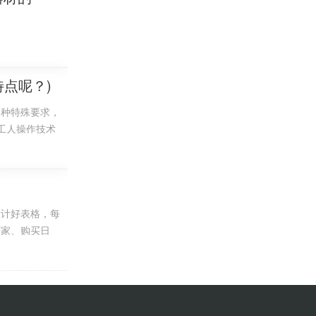
点呢？)
各种特殊要求，
工人操作技术
运行不小于
合物经进料管、
设计好表格，每
厂家、购买日
档案中都有，录