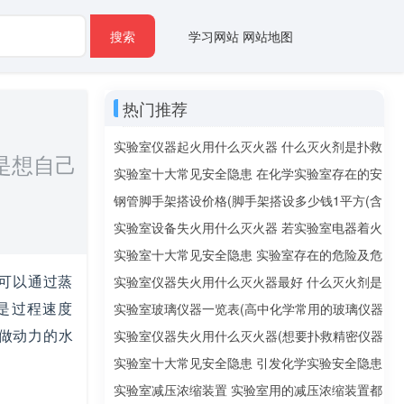
搜索
学习网站
网站地图
热门推荐
实验室仪器起火用什么灭火器 什么灭火剂是扑救
是想自己
精密仪器火灾的最佳选择
实验室十大常见安全隐患 在化学实验室存在的安
全隐患有哪些
钢管脚手架搭设价格(脚手架搭设多少钱1平方(含
钢管、扣件等))
实验室设备失火用什么灭火器 若实验室电器着火
该用什么灭火器？泡沫还是二氧化碳
实验室十大常见安全隐患 实验室存在的危险及危
可以通过蒸
险来源有哪些
实验室仪器失火用什么灭火器最好 什么灭火剂是
是过程速度
扑救精密仪器火灾的最佳选择
实验室玻璃仪器一览表(高中化学常用的玻璃仪器
做动力的水
有哪些)
实验室仪器失火用什么灭火器(想要扑救精密仪器
火灾的最佳选择是什么灭火剂)
实验室十大常见安全隐患 引发化学实验安全隐患
的因素
实验室减压浓缩装置 实验室用的减压浓缩装置都