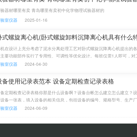
实验器材哪里有卖 青岛哪里有卖初中化学物理试验器材的
实验室仪器
2025-01-16
卧式螺旋离心机(卧式螺旋卸料沉降离心机具有什么特
本机在设计上充分考虑了泥水分离处理工艺对卧式螺旋沉降离心机提出的
对主要功能部件实行了专用性、可调性等优化设计。每班仅需1人即可，对
要求低，降低人工成本。正常操作条件下，卧式螺旋沉降离心机的无故障
实验室仪器
2024-04-30
000小时；且使用寿命不低于8年。卧式螺旋沉降离心机是一种将泥水混
螺旋出料口进入转鼓。
设备使用记录表范本 设备定期检查记录表格
设备定期检查记录表格你那是什么设备啊？设备台帐怎么建立怎么建立？
台设备一张表，填入设备的相关信息，包括设备的编号、规格型号、生产
期，原值、折旧值、放置地点、保管部门、使用年限等。这些信息在设备
实验室仪器
2024-06-09
过来方便查阅和管理。