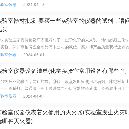
药品液固分开就好。小学科学实验器材如何分类一般来说，初高等教育的
实验室仪器
2024-04-13
该是按照学科进行分类的，如高中的物理、化学、生物等！但小学很少进
统一为自然，实验器材也应该统称为自然科学实验器材。好像小学里面都
实验室器材批发 要买一些实验室的仪器的试剂，请
吧！
儿买
化学实验室家具价格及厂家推荐对子一些学化学的人来说，他们必须去化
些实验。深圳市柏涛五金制品有限公司的诚信、实力和产品质量获得业界
品，还有手套、药品试剂、等等。一般由实验室负责人写采购计划，由系
实验室仪器
2024-06-01
再通过单独采购或竞争性谈判采购，也可能会和其他需要采购的物品组成
标形式采购。学生一般没有权利采购的。
实验室仪器设备清单(化学实验室常用设备有哪些？)
③加热后不能骤冷，防止炸裂。③取、放蒸发皿应使用坩埚钳。④绝对禁
另一只酒精灯。普通漏斗用于过滤或向小口容器转移液体。长颈漏斗用于
注入液体。离心机该机适用于生物，化学，遗传学，医药学，医院，实验
实验室仪器
2024-04-07
体，叶绿素，蛋白核酸等液体混合物的分离。测厚仪测厚仪用来测量不同
盖层的厚度，分无损和有损两种，其中大部分是无损的。
实验室仪器仪表着火使用的灭火器(实验室发生火灾时
选哪种灭火器)