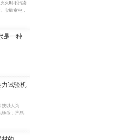
。灭火时不污染
灾。实验室中，
。首先立即切断
代是一种
金力试验机
科技以人为
先地位，产品
器材的