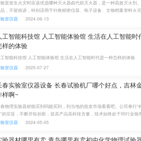
实验室发生火灾时应该优选哪种灭火器卤代烷灭火器，是一种高效灭火剂
物品，不留痕迹，特别适用于扑救精密仪器、电子设备、文物档案资料火
易燃易爆药品常有，一旦实验室发生了火灾切不可惊慌失措，应保持镇静
实验室仪器
2024-06-13
室内一切火源和电源。然后根据具体情况正确地进行抢救和灭火。
人工智能科技馆 人工智能体验馆 生活在人工智能时
怎样的体验
工智能科技馆 人工智能体验馆 生活在人工智能时代是一种怎样的体验
实验室仪器
2025-07-27
长春实验室仪器设备 长春试验机厂哪个好点，吉林
咋样啊~
长春物理实验器材能买到吗能买到，到当地的批发市场看看吧。公司奉行“
本”的宗旨，不断开拓创新，提高产品高科技含量，技术始终处于同行业领
主要技术指标达到国际先进水平，产品畅销全国20多个省、市、自治区。
实验室仪器
2024-05-05
实验器材哪里有卖 青岛哪里有卖初中化学物理试验