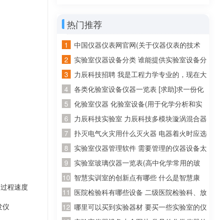
有什么
热门推荐
中国仪器仪表网官网(关于仪器仪表的技术
资料在哪个网站比较好找~)
实验室仪器设备分类 谁能提供实验室设备分
类目录呢~
力辰科技招聘 我是工程力学专业的，现在大
四了，准备回广东工作，请问广东省有哪些
各类化验室设备仪器一览表 [求助]求一份化
公司招聘工程力学专业的
验室化验仪器和试剂的清单
化验室仪器 化验室设备(用于化学分析和实
验的必备装备)
力辰科技实验室 力辰科技多模块漩涡混合器
怎么安装？怎么操作？
扑灭电气火灾用什么灭火器 电器着火时应选
用什么灭火器灭火
实验室仪器管理软件 需要管理的仪器设备太
多了，求推荐好用的实验室管理软件
实验室玻璃仪器一览表(高中化学常用的玻
璃仪器有哪些)
智慧实训室的创新点有哪些 什么是智慧康
是过程速度
养？智慧康养应该怎么做？
医院检验科有哪些设备 二级医院检验科、放
发仪
射科、病理科有哪些医疗设备!详细点!
哪里可以买到实验器材 要买一些实验室的仪