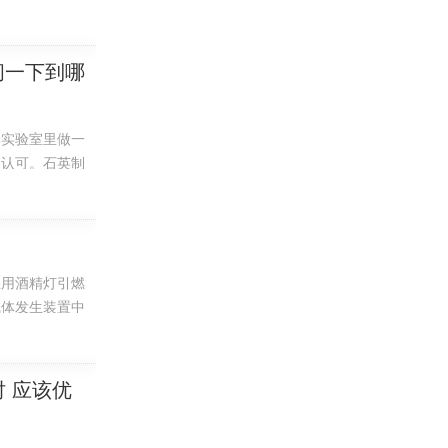
实验器材分类应
行类似的分科，
有自然这门课程
问一下到哪
学实验室里做一
的认可。石英制
或院领导审批。
一个采购包，招
止用酒精灯引燃
气体发生装置中
室对学业，生物
单一材料或者覆
 应该优