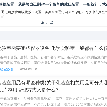
蒸馏装置，我是想自己制作一个简单的减压装置，一般就行，求
，通过尾接管可以接减压装置，实验室有通过自来水做动力的水冲式真空
到的。
展开全
部
化验室需要哪些仪器设备 化学实验室一般都有什么
主要用于食品、建材、医药、石油等各个领域。要采取相应有效的措施确
因素的影响而造成损坏。圆底烧瓶常用做较大量的液体间反应，也可用做
器。
实验室仪器
2024-05-10
实验室用品有哪些种类(关于化验室相关用品可分为哪
用,库存用管理方式又是什么?)
于化验室相关用品可分为哪几类,使用,库存用管理方式又是什么?大分有
生物类药品储存应避光，不通风，阴凉干燥，温度5到30℃有毒药品应双