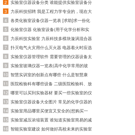
资料在哪个网站比较好找~)
实验室仪器设备分类 谁能提供实验室设备分
类目录呢~
力辰科技招聘 我是工程力学专业的，现在大
四了，准备回广东工作，请问广东省有哪些
各类化验室设备仪器一览表 [求助]求一份化
公司招聘工程力学专业的
验室化验仪器和试剂的清单
化验室仪器 化验室设备(用于化学分析和实
验的必备装备)
力辰科技实验室 力辰科技多模块漩涡混合器
怎么安装？怎么操作？
扑灭电气火灾用什么灭火器 电器着火时应选
用什么灭火器灭火
实验室仪器管理软件 需要管理的仪器设备太
多了，求推荐好用的实验室管理软件
实验室玻璃仪器一览表(高中化学常用的玻
璃仪器有哪些)
智慧实训室的创新点有哪些 什么是智慧康
养？智慧康养应该怎么做？
医院检验科有哪些设备 二级医院检验科、放
射科、病理科有哪些医疗设备!详细点!
哪里可以买到实验器材 要买一些实验室的仪
器的试剂，请问一下到哪儿买
实验室仪器设备大全图片 常见的化学仪器的
名称及图片？
实验室用品哪里买便宜又安全的(想购买一
套初三所有的化学实验器材，大概要多少
实验室减压浓缩装置 谁知道实验室简易的减
钱？分开买便宜还是？哪里有卖？那里的便
压蒸馏装置，我是想自己制作一个简单的减
智能实验室建设 如何做好高校未来的实验室