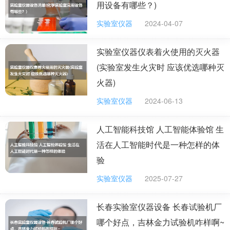
用设备有哪些？)
高校应打破学科壁垒，鼓励不同学科的实验室进行合作，共同开展
跨学科研究。同时，应积极拓展国际交流渠道，与国外高水平实验
实验室仪器
2024-04-07
室建立合作关系，共同开展科研项目和人才培养。例如，可以通过
组织国际学术会议、互派访问学者等方式，加强与国际同行的交流
与合作。
实验室仪器仪表着火使用的灭火器
(实验室发生火灾时 应该优选哪种灭
物联网实验室建设方案？
火器)
物联网实验室重在培养或开发物联应用上，可以看看云创智能科
技，他们有物联网实验箱。
实验室仪器
2024-06-13
如何建设物联网实验室?
人工智能科技馆 人工智能体验馆 生
物联网实验室建设一般会实现基础实验和应用实验二个部分。基础
活在人工智能时代是一种怎样的体
实验一般有（各类传感器基础实验，2.4G无线传送，433M无线传
送，RFID，ZigBee，wifi，3G/WCDMA等）应用实验主要有（智能
验
大棚，智能停车场，智能家居等）。这方面你可以咨询下融智兴
华。
实验室仪器
2025-07-27
长春实验室仪器设备 长春试验机厂
哪个好点，吉林金力试验机咋样啊~