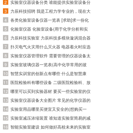
资料在哪个网站比较好找~)
实验室仪器设备分类 谁能提供实验室设备分
类目录呢~
力辰科技招聘 我是工程力学专业的，现在大
四了，准备回广东工作，请问广东省有哪些
各类化验室设备仪器一览表 [求助]求一份化
公司招聘工程力学专业的
验室化验仪器和试剂的清单
化验室仪器 化验室设备(用于化学分析和实
验的必备装备)
力辰科技实验室 力辰科技多模块漩涡混合器
怎么安装？怎么操作？
扑灭电气火灾用什么灭火器 电器着火时应选
用什么灭火器灭火
实验室仪器管理软件 需要管理的仪器设备太
多了，求推荐好用的实验室管理软件
实验室玻璃仪器一览表(高中化学常用的玻
璃仪器有哪些)
智慧实训室的创新点有哪些 什么是智慧康
养？智慧康养应该怎么做？
医院检验科有哪些设备 二级医院检验科、放
射科、病理科有哪些医疗设备!详细点!
哪里可以买到实验器材 要买一些实验室的仪
器的试剂，请问一下到哪儿买
实验室仪器设备大全图片 常见的化学仪器的
名称及图片？
实验室用品哪里买便宜又安全的(想购买一
套初三所有的化学实验器材，大概要多少
实验室减压浓缩装置 谁知道实验室简易的减
钱？分开买便宜还是？哪里有卖？那里的便
压蒸馏装置，我是想自己制作一个简单的减
智能实验室建设 如何做好高校未来的实验室