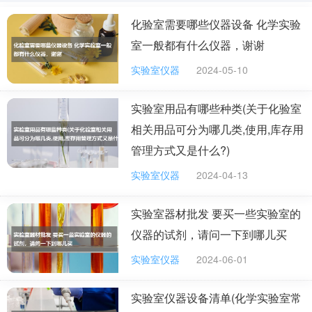
要做好高校未来的实验室建设工作，我们需要注重规划与设计的前
瞻性，强化技术更新与设备升级，确保实验室安全与环境友好，并
化验室需要哪些仪器设备 化学实验
加强跨学科合作与国际交流。
室一般都有什么仪器，谢谢
首先，实验室的规划与设计应具有高瞻远瞩的特性。高校应依据自
实验室仪器
2024-05-10
身的教学研究目标、学科发展趋势以及未来社会需求，对实验室进
行长远规划。例如，对于快速发展的人工智能、生物技术等领域，
应预留足够的扩展空间，以适应未来技术的变革。同时，设计应注
实验室用品有哪些种类(关于化验室
重人性化，为学生和科研人员创造一个舒适、高效的工作环境。
相关用品可分为哪几类,使用,库存用
其次，技术更新与设备升级是实验室建设的核心。高校应定期评估
管理方式又是什么?)
现有设备的技术水平，及时淘汰落后设备，并引进国际先进技术和
设备。例如，可以通过与行业领先企业合作，引入最新的实验仪器
实验室仪器
2024-04-13
和软件，确保科研工作的前沿性。此外，还应建立设备共享机制，
提高设备利用率，避免资源浪费。
实验室器材批发 要买一些实验室的
再次，实验室安全与环境友好性不容忽视。高校应制定严格的实验
仪器的试剂，请问一下到哪儿买
室安全管理制度，加强实验室人员的安全培训，确保实验活动的安
全进行。同时，实验室建设应考虑环境友好性，采用环保材料和节
实验室仪器
2024-06-01
能设备，减少实验活动对环境的影响。例如，可以建立实验室废弃
物回收和处理系统，实现废弃物的减量化、资源化和无害化。
实验室仪器设备清单(化学实验室常
最后，跨学科合作与国际交流是提升实验室建设水平的重要途径。