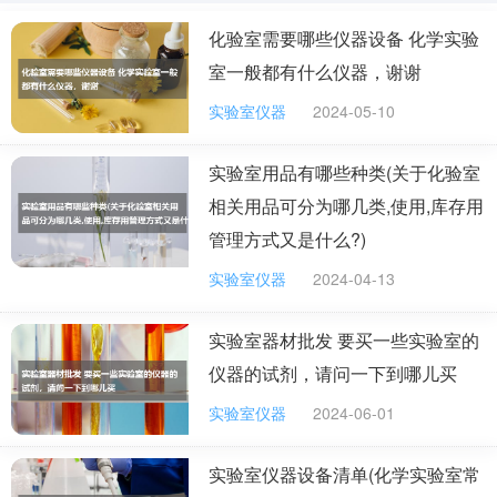
发生触电事故。此外剪断电线的时候应该进行错位剪切，
化验室需要哪些仪器设备 化学实验
以免出现短路的问题
室一般都有什么仪器，谢谢
2、假如电线是悬空状态的话，需就近找支撑物，不
实验室仪器
2024-05-10
能让剪断后的电线掉在地板上，不然容易发生接地短路，
注意支撑物不能是金属的。假如燃烧的时候会威胁到周边
实验室用品有哪些种类(关于化验室
的设备，那应该立即断开相应的开关，并把设备挪到安全
相关用品可分为哪几类,使用,库存用
的位置。
管理方式又是什么?)
实验室仪器
2024-04-13
电气灭火最好选用什么灭火器
实验室器材批发 要买一些实验室的
我认为发生电气火灾时可以使用干粉灭火器、二氧化
仪器的试剂，请问一下到哪儿买
碳以及四氯化碳等灭火器。但在使用过程中必须要保持足
够的距离。如果是电器设备在运行中着火的话，那么必须
实验室仪器
2024-06-01
先阶段电源再进行灭火。
实验室仪器设备清单(化学实验室常