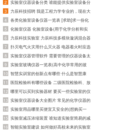
资料在哪个网站比较好找~)
实验室仪器设备分类 谁能提供实验室设备分
类目录呢~
力辰科技招聘 我是工程力学专业的，现在大
四了，准备回广东工作，请问广东省有哪些
各类化验室设备仪器一览表 [求助]求一份化
公司招聘工程力学专业的
验室化验仪器和试剂的清单
化验室仪器 化验室设备(用于化学分析和实
验的必备装备)
力辰科技实验室 力辰科技多模块漩涡混合器
怎么安装？怎么操作？
扑灭电气火灾用什么灭火器 电器着火时应选
用什么灭火器灭火
实验室仪器管理软件 需要管理的仪器设备太
多了，求推荐好用的实验室管理软件
实验室玻璃仪器一览表(高中化学常用的玻
璃仪器有哪些)
智慧实训室的创新点有哪些 什么是智慧康
养？智慧康养应该怎么做？
医院检验科有哪些设备 二级医院检验科、放
射科、病理科有哪些医疗设备!详细点!
哪里可以买到实验器材 要买一些实验室的仪
器的试剂，请问一下到哪儿买
实验室仪器设备大全图片 常见的化学仪器的
名称及图片？
实验室用品哪里买便宜又安全的(想购买一
套初三所有的化学实验器材，大概要多少
实验室减压浓缩装置 谁知道实验室简易的减
钱？分开买便宜还是？哪里有卖？那里的便
压蒸馏装置，我是想自己制作一个简单的减
智能实验室建设 如何做好高校未来的实验室