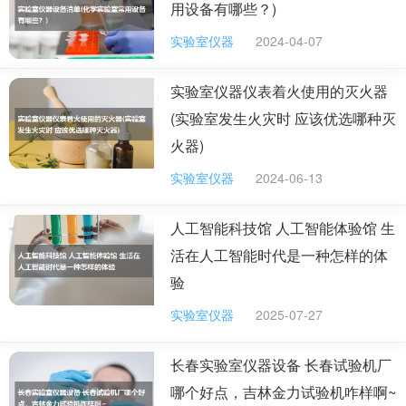
用设备有哪些？)
电器着火时应选用什么灭火器灭火
实验室仪器
2024-04-07
干粉灭火器内部装有磷酸铵盐等干粉灭火剂，这种干粉灭火剂具有
易流动性、干燥性，由无机盐和粉碎干燥的添加剂组成，可有效扑
救初起火灾。
实验室仪器仪表着火使用的灭火器
二氧化碳气体可以排除空气而包围在燃烧物体的表面或分布于较密
(实验室发生火灾时 应该优选哪种灭
闭的空间中，降低可燃物周围或防护空间内的氧浓度，产生窒息作
用而灭火。
火器)
另外，二氧化碳从储存容器中喷出时，会由液体迅速汽化成气体，
而从周围吸收部分热量，起到冷却的作用。
实验室仪器
2024-06-13
人工智能科技馆 人工智能体验馆 生
扑灭电器火灾有哪些灭火器
活在人工智能时代是一种怎样的体
扑灭电器火灾可用干粉、二氧化碳、四氯化碳等灭火剂扑救。
验
实验室仪器
2025-07-27
长春实验室仪器设备 长春试验机厂
哪个好点，吉林金力试验机咋样啊~