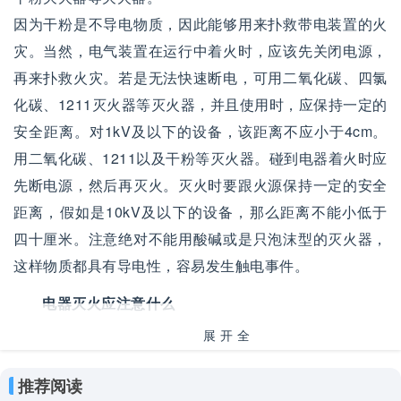
因为干粉是不导电物质，因此能够用来扑救带电装置的火
灾。当然，电气装置在运行中着火时，应该先关闭电源，
再来扑救火灾。若是无法快速断电，可用二氧化碳、四氯
化碳、1211灭火器等灭火器，并且使用时，应保持一定的
安全距离。对1kV及以下的设备，该距离不应小于4cm。
用二氧化碳、1211以及干粉等灭火器。碰到电器着火时应
先断电源，然后再灭火。灭火时要跟火源保持一定的安全
距离，假如是10kV及以下的设备，那么距离不能小低于
四十厘米。注意绝对不能用酸碱或是只泡沫型的灭火器，
这样物质都具有导电性，容易发生触电事件。
电器灭火应注意什么
展开全
1、线路或者电器起火时，需立即断开电源，不然救
部
火的人容易触电。还要慎重选择灭火工具，不可用水进行
推荐阅读
扑救，也不能用泡沫灭火器，因为这些物质能够导电，会