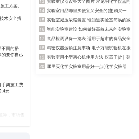
器的试剂，请问一下到哪儿买
实验室仪器设备大全图片 常见的化学仪器的
、施工方案、
名称及图片？
实验室用品哪里买便宜又安全的(想购买一
技术安全措
套初三所有的化学实验器材，大概要多少
实验室减压浓缩装置 谁知道实验室简易的减
钱？分开买便宜还是？哪里有卖？那里的便
压蒸馏装置，我是想自己制作一个简单的减
智能实验室建设 如何做好高校未来的实验室
宜质量又好？)
压装置，一般就行，求高手回答！
建设工作
食品检测设备一览表 适用于超市的食品安全
快速检测仪器是哪种啊
精密仪器运输注意事项 电子万能试验机在搬
据不同的搭
体的要你自己
运过程中应该注意哪些事项
实验室用小型离心机使用方法 仪器干货 | 实
验室必看，离心机操作指南和正确操作规程
哪里买化学实验室用品好一点(化学实验器
材在那里有买？)
脚手架施工费
.4元
牌差异，市场售
格
人切割加工为你需