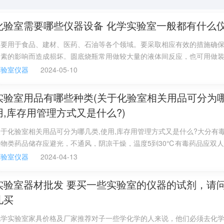
化验室需要哪些仪器设备 化学实验室一般都有什么
主要用于食品、建材、医药、石油等各个领域。要采取相应有效的措施确
因素的影响而造成损坏。圆底烧瓶常用做较大量的液体间反应，也可用做
器。
实验室仪器
2024-05-10
实验室用品有哪些种类(关于化验室相关用品可分为哪
用,库存用管理方式又是什么?)
于化验室相关用品可分为哪几类,使用,库存用管理方式又是什么?大分有
生物类药品储存应避光，不通风，阴凉干燥，温度5到30℃有毒药品应双
药品液固分开就好。小学科学实验器材如何分类一般来说，初高等教育的
实验室仪器
2024-04-13
该是按照学科进行分类的，如高中的物理、化学、生物等！但小学很少进
统一为自然，实验器材也应该统称为自然科学实验器材。好像小学里面都
实验室器材批发 要买一些实验室的仪器的试剂，请
吧！
儿买
化学实验室家具价格及厂家推荐对子一些学化学的人来说，他们必须去化