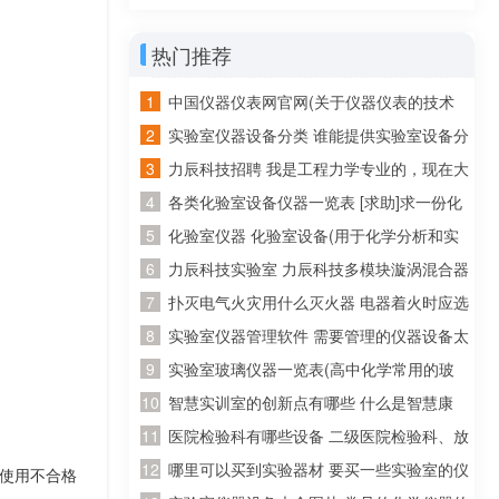
有什么
热门推荐
中国仪器仪表网官网(关于仪器仪表的技术
资料在哪个网站比较好找~)
实验室仪器设备分类 谁能提供实验室设备分
类目录呢~
力辰科技招聘 我是工程力学专业的，现在大
四了，准备回广东工作，请问广东省有哪些
各类化验室设备仪器一览表 [求助]求一份化
公司招聘工程力学专业的
验室化验仪器和试剂的清单
化验室仪器 化验室设备(用于化学分析和实
验的必备装备)
力辰科技实验室 力辰科技多模块漩涡混合器
怎么安装？怎么操作？
扑灭电气火灾用什么灭火器 电器着火时应选
用什么灭火器灭火
实验室仪器管理软件 需要管理的仪器设备太
多了，求推荐好用的实验室管理软件
实验室玻璃仪器一览表(高中化学常用的玻
璃仪器有哪些)
智慧实训室的创新点有哪些 什么是智慧康
养？智慧康养应该怎么做？
医院检验科有哪些设备 二级医院检验科、放
射科、病理科有哪些医疗设备!详细点!
哪里可以买到实验器材 要买一些实验室的仪
使用不合格