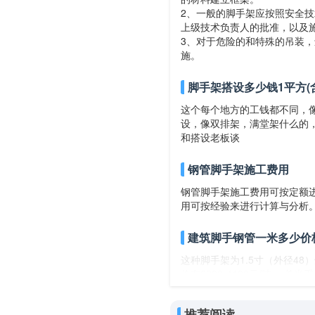
2、一般的脚手架应按照安全
上级技术负责人的批准，以及
3、对于危险的和特殊的吊装
施。
脚手架搭设多少钱1平方(
这个每个地方的工钱都不同，
设，像双排架，满堂架什么的
和搭设老板谈
钢管脚手架施工费用
钢管脚手架施工费用可按定额
用可按经验来进行计算与分析。
建筑脚手钢管一米多少价
这种脚手架为1.5寸（外径4
价在3900-4100元/吨。 单米重量=（
3950/357=11元至4100
的长度。
推荐阅读