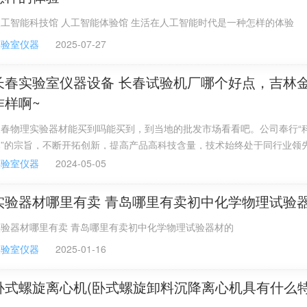
工智能科技馆 人工智能体验馆 生活在人工智能时代是一种怎样的体验
实验室仪器
2025-07-27
长春实验室仪器设备 长春试验机厂哪个好点，吉林
咋样啊~
长春物理实验器材能买到吗能买到，到当地的批发市场看看吧。公司奉行“
本”的宗旨，不断开拓创新，提高产品高科技含量，技术始终处于同行业领
主要技术指标达到国际先进水平，产品畅销全国20多个省、市、自治区。
实验室仪器
2024-05-05
实验器材哪里有卖 青岛哪里有卖初中化学物理试验
实验器材哪里有卖 青岛哪里有卖初中化学物理试验器材的
实验室仪器
2025-01-16
卧式螺旋离心机(卧式螺旋卸料沉降离心机具有什么特