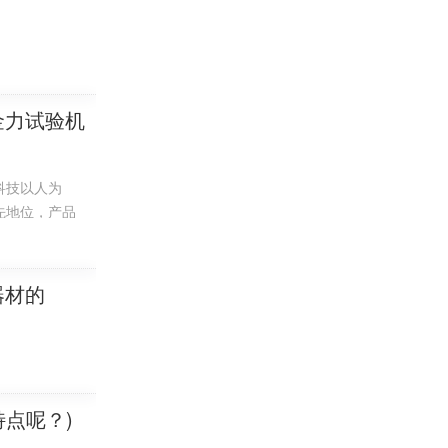
金力试验机
科技以人为
先地位，产品
器材的
点呢？)