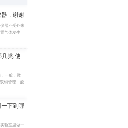
仪器，谢谢
保仪器不受外来
装置气体发生
几类,使
毒，一般，微
人双锁管理一般
实验器材分类应
行类似的分科，
有自然这门课程
问一下到哪
学实验室里做一