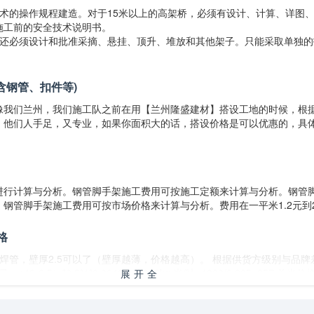
技术的操作规程建造。对于15米以上的高架桥，必须有设计、计算、详图
施工前的安全技术说明书。
，还必须设计和批准采摘、悬挂、顶升、堆放和其他架子。只能采取单独的
含钢管、扣件等)
像我们兰州，我们施工队之前在用【兰州隆盛建材】搭设工地的时候，根
，他们人手足，又专业，如果你面积大的话，搭设价格是可以优惠的，具
进行计算与分析。钢管脚手架施工费用可按施工定额来计算与分析。钢管
钢管脚手架施工费用可按市场价格来计算与分析。费用在一平米1.2元到2
格
8）焊管，壁厚2.5可以了（壁厚越薄，价格越高）。 根据供货方级别与品
48-2.5）*2.5*1*0.02466=2.805kg 米/吨=1000/2.805=357 单米价
展开全
/357=11.5元间。 人家卖你的通常是定价6米的，一支价格66-69元。你再找
部