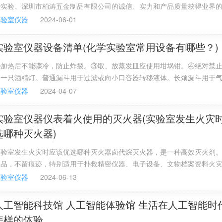
些实验。深圳市柏涛五金制品有限公司的诚信、实力和产品质量获得业界
品，还有手套、药品试剂、等等。一般由实验室负责人写采购计划，由系
实验室仪器
2024-06-01
再通过单独采购或竞争性谈判采购，也可能会和其他需要采购的物品组成
标形式采购。学生一般没有权利采购的。
实验室仪器设备清单(化学实验室常用设备有哪些？)
③加热后不能骤冷，防止炸裂。③取、放蒸发皿应使用坩埚钳。④绝对禁
另一只酒精灯。普通漏斗用于过滤或向小口容器转移液体。长颈漏斗用于
注入液体。离心机该机适用于生物，化学，遗传学，医药学，医院，实验
实验室仪器
2024-04-07
体，叶绿素，蛋白核酸等液体混合物的分离。测厚仪测厚仪用来测量不同
盖层的厚度，分无损和有损两种，其中大部分是无损的。
实验室仪器仪表着火使用的灭火器(实验室发生火灾时
选哪种灭火器)
实验室发生火灾时应该优选哪种灭火器卤代烷灭火器，是一种高效灭火剂
物品，不留痕迹，特别适用于扑救精密仪器、电子设备、文物档案资料火
易燃易爆药品常有，一旦实验室发生了火灾切不可惊慌失措，应保持镇静
实验室仪器
2024-06-13
室内一切火源和电源。然后根据具体情况正确地进行抢救和灭火。
人工智能科技馆 人工智能体验馆 生活在人工智能时
怎样的体验