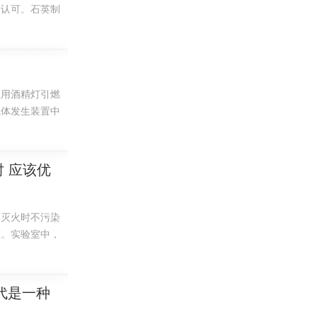
的认可。石英制
或院领导审批。
一个采购包，招
止用酒精灯引燃
气体发生装置中
室对学业，生物
单一材料或者覆
 应该优
。灭火时不污染
灾。实验室中，
。首先立即切断
代是一种