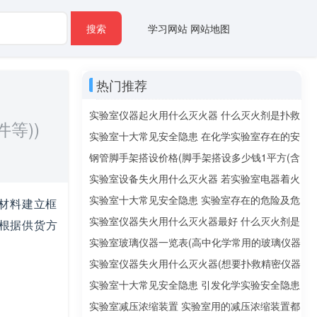
搜索
学习网站
网站地图
热门推荐
实验室仪器起火用什么灭火器 什么灭火剂是扑救
等))
精密仪器火灾的最佳选择
实验室十大常见安全隐患 在化学实验室存在的安
全隐患有哪些
钢管脚手架搭设价格(脚手架搭设多少钱1平方(含
钢管、扣件等))
实验室设备失火用什么灭火器 若实验室电器着火
该用什么灭火器？泡沫还是二氧化碳
实验室十大常见安全隐患 实验室存在的危险及危
材料建立框
险来源有哪些
实验室仪器失火用什么灭火器最好 什么灭火剂是
根据供货方
扑救精密仪器火灾的最佳选择
实验室玻璃仪器一览表(高中化学常用的玻璃仪器
有哪些)
实验室仪器失火用什么灭火器(想要扑救精密仪器
火灾的最佳选择是什么灭火剂)
实验室十大常见安全隐患 引发化学实验安全隐患
的因素
实验室减压浓缩装置 实验室用的减压浓缩装置都