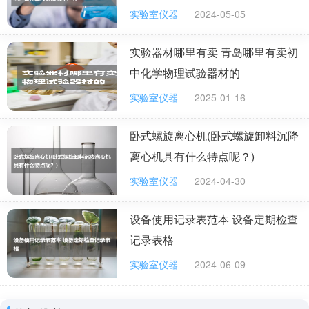
敏温度计等。而实验室中常用玻璃液体温度计。
实验室仪器
2024-05-05
温度计：
实验器材哪里有卖 青岛哪里有卖初
温度计可根据用途和测量精度分为标准温度计和实用
中化学物理试验器材的
温度计2类，标准温度计的精度高，它主要用于校正其它
实验室仪器
2025-01-16
温度计。实用温度计是指所供实际测温用的温度计，主要
有实验用温度计、工业温度计、气象温度计、医用温度计
卧式螺旋离心机(卧式螺旋卸料沉降
等。
离心机具有什么特点呢？)
1、应选择适合测量范围的温度计。严禁超量程使用
实验室仪器
2024-04-30
温度计。
设备使用记录表范本 设备定期检查
2、测液体温度时，温度计的玻璃泡应完全浸入液体
记录表格
中，但不得接触容器壁，测蒸汽温度时玻璃泡应在液面以
实验室仪器
2024-06-09
上，测蒸馏馏分温度时，玻璃泡应略低于蒸馏烧瓶支管。
3、在读数时，视线应与液柱弯月面最高点（水银温