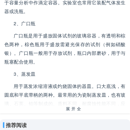
于容量分析中作滴定容器。实验室也常用它装配气体发生
器或洗瓶。
2、广口瓶
广口瓶是用于盛放固体试剂的玻璃容器，有透明和棕
色两种，棕色瓶用于盛放需避光保存的试剂（例如硝酸
银）。广口瓶一般用于存放试剂，瓶口内部磨砂，用于与
瓶塞配合使用。
3、蒸发皿
用于蒸发浓缩溶液或灼烧固体的器皿。口大底浅，有
圆底和平底带柄的两种。最常用的为瓷制蒸发皿，也有玻
璃、石英、铂等制成的。质料不同，耐腐蚀性能不同，应
展开全
根据溶液和固体的性质适当选用。对酸、碱的稳定性好，
部
可耐高温，但不宜骤冷。
推荐阅读