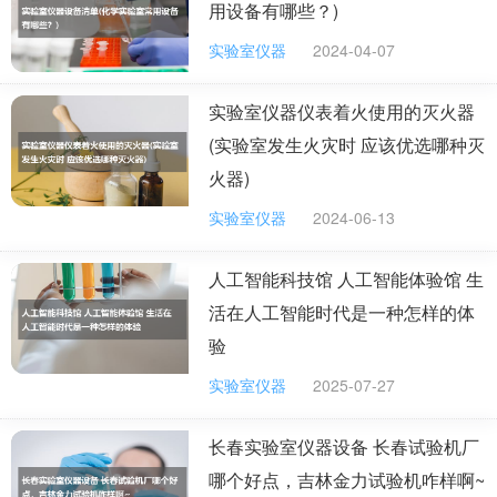
常用化学实验仪器的名称及图片
用设备有哪些？)
常用化学实验仪器的名称如下：
实验室仪器
2024-04-07
常见化学仪器有：温度计、托盘天平、试管、烧杯、
实验室仪器仪表着火使用的灭火器
烧瓶、蒸馏烧瓶、锥形瓶等。
(实验室发生火灾时 应该优选哪种灭
漏斗、广口瓶、细口瓶、燃烧匙、蒸发皿、酒精灯、
火器)
本生灯、量筒、集气瓶、滴管、滴瓶、曲颈瓶、表面皿、
实验室仪器
2024-06-13
石棉网、玻璃棒、铁架台、滴定管、泥三角、启普发生
器、酒精喷灯、布氏漏斗、坩埚钳、索氏提取器、索氏提
人工智能科技馆 人工智能体验馆 生
取装置、布氏烧瓶、砂芯漏斗、三梁天平、冷凝管、洗
活在人工智能时代是一种怎样的体
瓶、克氏烧瓶、称量瓶、干燥器、盐桥等。
验
化学实验中使用到的仪器称为化学仪器。可以对材料
实验室仪器
2025-07-27
进行计量或反应。主要分为计量仪器和反应仪器。将仪器
长春实验室仪器设备 长春试验机厂
以特定方式进行组合构成装置，实现实验目的。温度计是
哪个好点，吉林金力试验机咋样啊~
用于测量温度的仪器。其种类很多，有数码式温度计，热