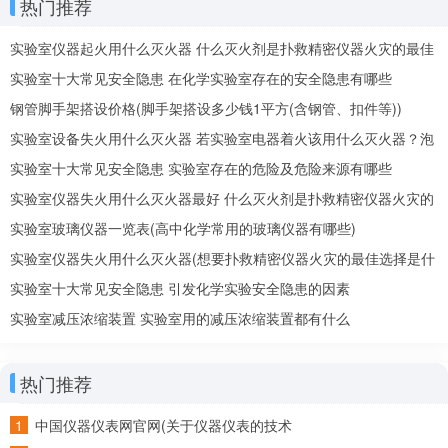
热门推荐
度计）或最低点（酒精温度计）水平。
实验室仪器起火用什么灭火器 什么灭火剂是扑救精密仪器火灾的最佳
4、禁止用温度计代替玻璃棒用于搅拌。用完后应擦
选择
实验室十大常见安全隐患 在化学实验室存在的安全隐患有哪些
拭干净，装入纸套内，远离热源存放。
钢管脚手架搭设价格(脚手架搭设多少钱1平方(含钢管、扣件等))
实验室设备失火用什么灭火器 若实验室电器着火该用什么灭火器？泡
实验室常用仪器设备有哪些
沫还是二氧化碳
实验室十大常见安全隐患 实验室存在的危险及危险来源有哪些
实验室常用设备多种多样，根据实验室的类型和研究
实验室仪器失火用什么灭火器最好 什么灭火剂是扑救精密仪器火灾的
方向而有所不同。常见设备包括显微镜、离心机、PCR
最佳选择
实验室玻璃仪器一览表(高中化学常用的玻璃仪器有哪些)
仪、分光光度计、pH计、电泳仪、HPLC、质谱仪、实时
实验室仪器失火用什么灭火器(想要扑救精密仪器火灾的最佳选择是什
荧光定量PCR仪、生物安全柜、冷冻离心机、自动化液处
么灭火剂)
实验室十大常见安全隐患 引发化学实验安全隐患的因素
理系统、NMR、培养箱和培养皿、反应釜等。这些工具在
实验室减压浓缩装置 实验室用的减压浓缩装置都有什么
生物学、化学、物理等领域发挥作用，用于细胞观察、
DNA分析、化学分析、蛋白质分离、化合物结构分析等不
热门推荐
同实验过程。实验室设备的选择因实验室需求而异，这些
中国仪器仪表网官网(关于仪器仪表的技术
工具共同支持科学研究的进行。