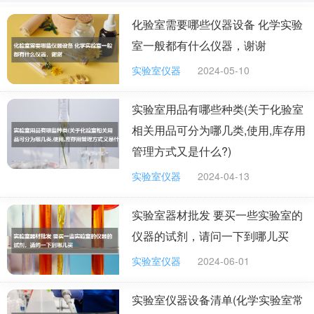
4、酒精灯
化验室需要哪些仪器设备 化学实验
酒精灯是以酒精为燃料的加热工具，用于加热物体。
室一般都有什么仪器，谢谢
酒精灯由灯体、灯芯管和灯帽组成。酒精灯的加热温度
实验室仪器
2024-05-10
400—500℃，适用于温度不需太高的实验，特别是在没
有煤气设备时经常使用。
实验室用品有哪些种类(关于化验室
5、滴瓶
相关用品可分为哪几类,使用,库存用
管理方式又是什么?)
当使用的液体化学药品每次的用量很少，或者是很容
实验室仪器
2024-04-13
易发生危险时，则多会选用滴瓶来盛装该溶液。通常液态
的酸碱指示剂都是装在滴瓶中使用。滴瓶瓶口内侧磨砂，
实验室器材批发 要买一些实验室的
与细口瓶类似，瓶盖部分用滴管取代。用来装使用量很小
仪器的试剂，请问一下到哪儿买
的液体的容器，大多数在实验室内使用。
实验室仪器
2024-06-01
参考资料来源：百度百科-化学仪器
实验室仪器设备清单(化学实验室常