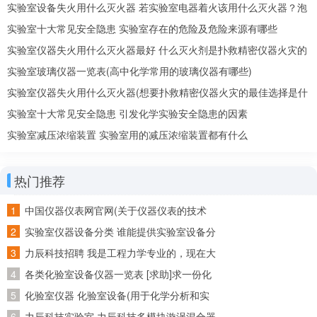
实验室设备失火用什么灭火器 若实验室电器着火该用什么灭火器？泡
沫还是二氧化碳
实验室十大常见安全隐患 实验室存在的危险及危险来源有哪些
实验室仪器失火用什么灭火器最好 什么灭火剂是扑救精密仪器火灾的
最佳选择
实验室玻璃仪器一览表(高中化学常用的玻璃仪器有哪些)
实验室仪器失火用什么灭火器(想要扑救精密仪器火灾的最佳选择是什
么灭火剂)
实验室十大常见安全隐患 引发化学实验安全隐患的因素
实验室减压浓缩装置 实验室用的减压浓缩装置都有什么
热门推荐
中国仪器仪表网官网(关于仪器仪表的技术
资料在哪个网站比较好找~)
实验室仪器设备分类 谁能提供实验室设备分
类目录呢~
力辰科技招聘 我是工程力学专业的，现在大
四了，准备回广东工作，请问广东省有哪些
各类化验室设备仪器一览表 [求助]求一份化
公司招聘工程力学专业的
验室化验仪器和试剂的清单
化验室仪器 化验室设备(用于化学分析和实
验的必备装备)
力辰科技实验室 力辰科技多模块漩涡混合器