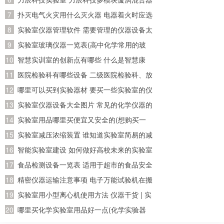
怎么安装？怎么操作？
扑灭电气火灾用什么灭火器 电器着火时应选
用什么灭火器灭火
实验室仪器管理软件 需要管理的仪器设备太
多了，求推荐好用的实验室管理软件
实验室玻璃仪器一览表(高中化学常用的玻
璃仪器有哪些)
智慧实训室的创新点有哪些 什么是智慧康
养？智慧康养应该怎么做？
医院检验科有哪些设备 二级医院检验科、放
射科、病理科有哪些医疗设备!详细点!
哪里可以买到实验器材 要买一些实验室的仪
器的试剂，请问一下到哪儿买
实验室仪器设备大全图片 常见的化学仪器的
名称及图片？
实验室用品哪里买便宜又安全的(想购买一
套初三所有的化学实验器材，大概要多少
实验室减压浓缩装置 谁知道实验室简易的减
钱？分开买便宜还是？哪里有卖？那里的便
压蒸馏装置，我是想自己制作一个简单的减
智能实验室建设 如何做好高校未来的实验室
宜质量又好？)
压装置，一般就行，求高手回答！
建设工作
食品检测设备一览表 适用于超市的食品安全
快速检测仪器是哪种啊
精密仪器运输注意事项 电子万能试验机在搬
运过程中应该注意哪些事项
实验室用小型离心机使用方法 仪器干货 | 实
验室必看，离心机操作指南和正确操作规程
哪里买化学实验室用品好一点(化学实验器