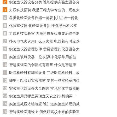
【注意】
网络推广的本质和线下找客户的本质一样，
资料在哪个网站比较好找~)
实验室仪器设备分类 谁能提供实验室设备分
不管你是什么传统行业，都离不开营销推广的本质：人
类目录呢~
力辰科技招聘 我是工程力学专业的，现在大
（客户）！始终以人（客户）为中心进行思考！
四了，准备回广东工作，请问广东省有哪些
各类化验室设备仪器一览表 [求助]求一份化
公司招聘工程力学专业的
验室化验仪器和试剂的清单
化验室仪器 化验室设备(用于化学分析和实
关于仪器仪表的技术资料在哪个网站比较好找~
验的必备装备)
力辰科技实验室 力辰科技多模块漩涡混合器
怎么安装？怎么操作？
扑灭电气火灾用什么灭火器 电器着火时应选
很多网站啊，比如说，工控网，仪器仪表展览网，中国化工仪器
网，等等，可以关注下我们，美国FIL仪器仪表公司，专门从事浓度
用什么灭火器灭火
实验室仪器管理软件 需要管理的仪器设备太
计/密度计，液位开关，在线水分仪研发销售。
多了，求推荐好用的实验室管理软件
实验室玻璃仪器一览表(高中化学常用的玻
求，仪器仪表网站大全？急
璃仪器有哪些)
智慧实训室的创新点有哪些 什么是智慧康
工仪器网，仪器信息网， 仪器展览网，你可以去这上面看看，仪器
养？智慧康养应该怎么做？
医院检验科有哪些设备 二级医院检验科、放
仪表交易网 ，维库仪器仪表网 ，中仪在线
射科、病理科有哪些医疗设备!详细点!
哪里可以买到实验器材 要买一些实验室的仪
这几个都是名气比较大的仪器仪表网B2B平台
器的试剂，请问一下到哪儿买
实验室仪器设备大全图片 常见的化学仪器的
国内比较大的仪器仪表门户网站有那些？
名称及图片？
实验室用品哪里买便宜又安全的(想购买一
仪器信息网：在国内算是最早的一家了
套初三所有的化学实验器材，大概要多少
实验室减压浓缩装置 谁知道实验室简易的减
钱？分开买便宜还是？哪里有卖？那里的便
压蒸馏装置，我是想自己制作一个简单的减
智能实验室建设 如何做好高校未来的实验室
化工仪器网：在国内算是比较知名的了