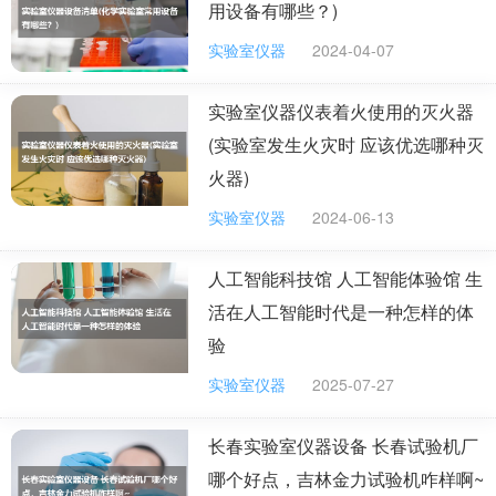
准客户需求是什么，他们会搜索什么？你的客户以哪个年
用设备有哪些？)
龄层居多，他们更喜欢在什么平台消磨时间？你的客户是
实验室仪器
2024-04-07
不是爱学习，是不是爱逛论坛，爱逛什么论坛？
实验室仪器仪表着火使用的灭火器
把客户搞明白了，推广渠道自然而然也就筛选出来
(实验室发生火灾时 应该优选哪种灭
了。
火器)
(3)网络推广形式选择
实验室仪器
2024-06-13
网络推广形式就2种：
人工智能科技馆 人工智能体验馆 生
第1种是直接花钱在渠道上打广告，这种推广形式见
活在人工智能时代是一种怎样的体
效很快，花钱就有客户进来，但不花钱就没有客户进来。
验
第2种是在渠道上做客户需求的内容，这种推广形式
实验室仪器
2025-07-27
见效较慢，前期能够带来的客户很少，但长期积累会形成
流量暴增的效果。
长春实验室仪器设备 长春试验机厂
国内仪器仪表推广网站都有哪些？
哪个好点，吉林金力试验机咋样啊~