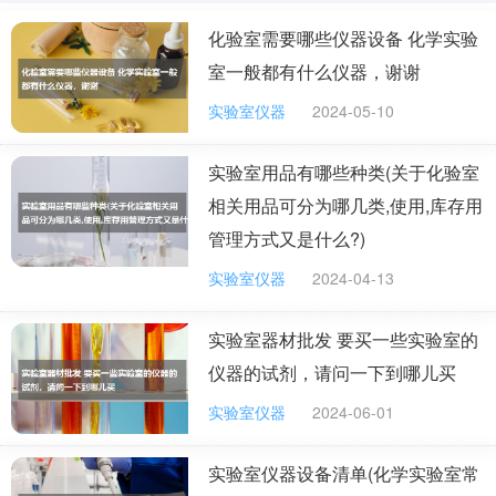
抖音等。
化验室需要哪些仪器设备 化学实验
室一般都有什么仪器，谢谢
国内仪器仪表推广网站都有哪些？
实验室仪器
2024-05-10
第2类：针对用户碎片化阅读的推广渠道，以主流碎
片化阅读渠道今日头条、抖音、微博等为代表，还有部分
实验室用品有哪些种类(关于化验室
垂直细分的二线流量平台，包括喜马拉雅、博客、知乎、
相关用品可分为哪几类,使用,库存用
贴吧等。
管理方式又是什么?)
第3类：其他渠道推广，以行业相关平台为主，比如
实验室仪器
2024-04-13
一些垂直行业的交流论坛，以及一些大型门户网站的行业
板块，还有一些工具型的平台，包括地图、滴滴、摩拜
实验室器材批发 要买一些实验室的
等。
仪器的试剂，请问一下到哪儿买
实验室仪器
2024-06-01
(2)网络推广渠道选择
网络推广渠道的选择，基于你对准客户的定位，你的
实验室仪器设备清单(化学实验室常