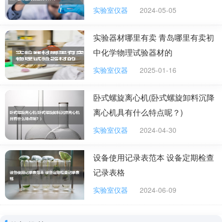
实验室仪器
2024-05-05
市面上很多仪器仪表企业都有一个共同的特点，他们
大多数都很难拿出大笔钱，在选好的推广渠道上直接打广
实验器材哪里有卖 青岛哪里有卖初
告。
中化学物理试验器材的
所以，大多数的仪器仪表企业，都是2条腿走路，前
实验室仪器
2025-01-16
期主要靠第1种推广形式带来新客户，后期主要以第2种推
广形式带来新客户。
卧式螺旋离心机(卧式螺旋卸料沉降
离心机具有什么特点呢？)
3、网络推广客户二次利用
实验室仪器
2024-04-30
钱花了员工工资也发了，该转化的客户也都转化了，
引来的客户还有大的用处。什么意思呢？相信你也听过，
设备使用记录表范本 设备定期检查
维护一个老客户的成本，要比引来一个新客户的成本，要
记录表格
低得多。
实验室仪器
2024-06-09
即便老客户无法产生产生二次需求，也别忘了“用户口