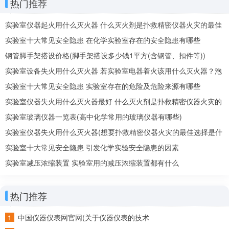
碑”。如何让老客户帮你引荐新客户，让新客户再带来新客
热门推荐
户，才是四两拨千斤的招式。
实验室仪器起火用什么灭火器 什么灭火剂是扑救精密仪器火灾的最佳
所以，网络推广带来的客户，一定要沉淀到互联网平
选择
实验室十大常见安全隐患 在化学实验室存在的安全隐患有哪些
台，这个平台可以是你的微信号，也可以是微信群、微博
钢管脚手架搭设价格(脚手架搭设多少钱1平方(含钢管、扣件等))
等，具体的要看你的客户群体，他们喜欢待在哪些平台。
实验室设备失火用什么灭火器 若实验室电器着火该用什么灭火器？泡
沫还是二氧化碳
实验室十大常见安全隐患 实验室存在的危险及危险来源有哪些
国内仪器仪表推广网站都有哪些？
实验室仪器失火用什么灭火器最好 什么灭火剂是扑救精密仪器火灾的
然后在客户沉淀的平台上，制订一种玩法或者机制，
最佳选择
实验室玻璃仪器一览表(高中化学常用的玻璃仪器有哪些)
提供一些福利，让老客户带来新客户，比如说直接奖励现
实验室仪器失火用什么灭火器(想要扑救精密仪器火灾的最佳选择是什
金等等。
么灭火剂)
实验室十大常见安全隐患 引发化学实验安全隐患的因素
实验室减压浓缩装置 实验室用的减压浓缩装置都有什么
具体怎么玩你自己定，玩法有很多。但是有一点很重
要，想让客户带客户，公司提供的仪器仪表，一定要质量
过关，这是建立口碑的基础，要让客户引荐你给新顾客的
热门推荐
时候，没有后顾之忧才行。
中国仪器仪表网官网(关于仪器仪表的技术