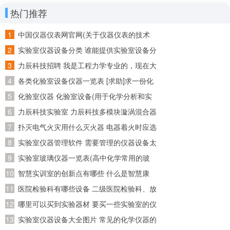
热门推荐
中国仪器仪表网官网(关于仪器仪表的技术
资料在哪个网站比较好找~)
实验室仪器设备分类 谁能提供实验室设备分
类目录呢~
力辰科技招聘 我是工程力学专业的，现在大
四了，准备回广东工作，请问广东省有哪些
各类化验室设备仪器一览表 [求助]求一份化
公司招聘工程力学专业的
验室化验仪器和试剂的清单
化验室仪器 化验室设备(用于化学分析和实
验的必备装备)
力辰科技实验室 力辰科技多模块漩涡混合器
怎么安装？怎么操作？
扑灭电气火灾用什么灭火器 电器着火时应选
用什么灭火器灭火
实验室仪器管理软件 需要管理的仪器设备太
多了，求推荐好用的实验室管理软件
实验室玻璃仪器一览表(高中化学常用的玻
璃仪器有哪些)
智慧实训室的创新点有哪些 什么是智慧康
养？智慧康养应该怎么做？
医院检验科有哪些设备 二级医院检验科、放
射科、病理科有哪些医疗设备!详细点!
哪里可以买到实验器材 要买一些实验室的仪
器的试剂，请问一下到哪儿买
实验室仪器设备大全图片 常见的化学仪器的