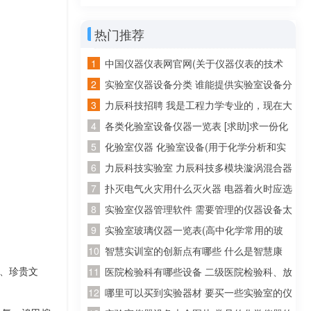
有什么
热门推荐
中国仪器仪表网官网(关于仪器仪表的技术
资料在哪个网站比较好找~)
实验室仪器设备分类 谁能提供实验室设备分
类目录呢~
力辰科技招聘 我是工程力学专业的，现在大
四了，准备回广东工作，请问广东省有哪些
各类化验室设备仪器一览表 [求助]求一份化
公司招聘工程力学专业的
验室化验仪器和试剂的清单
化验室仪器 化验室设备(用于化学分析和实
验的必备装备)
力辰科技实验室 力辰科技多模块漩涡混合器
怎么安装？怎么操作？
扑灭电气火灾用什么灭火器 电器着火时应选
用什么灭火器灭火
实验室仪器管理软件 需要管理的仪器设备太
多了，求推荐好用的实验室管理软件
实验室玻璃仪器一览表(高中化学常用的玻
璃仪器有哪些)
智慧实训室的创新点有哪些 什么是智慧康
资、珍贵文
养？智慧康养应该怎么做？
医院检验科有哪些设备 二级医院检验科、放
射科、病理科有哪些医疗设备!详细点!
哪里可以买到实验器材 要买一些实验室的仪