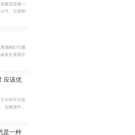
学实验室里做一
的认可。石英制
或院领导审批。
一个采购包，招
止用酒精灯引燃
气体发生装置中
室对学业，生物
单一材料或者覆
 应该优
。灭火时不污染
灾。实验室中，
。首先立即切断
代是一种