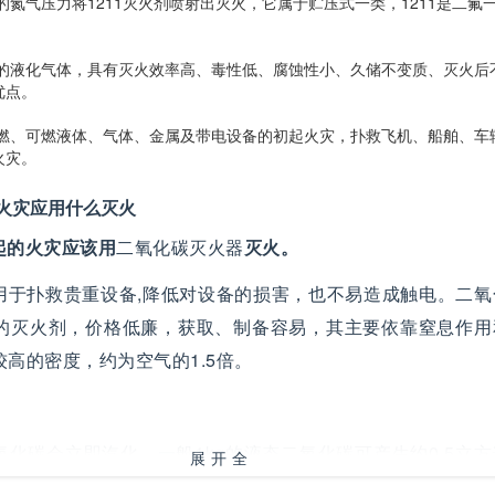
氮气压力将1211灭火剂喷射出灭火，它属于贮压式一类，1211是二氟
的液化气体，具有灭火效率高、毒性低、腐蚀性小、久储不变质、灭火后
优点。
燃、可燃液体、气体、金属及带电设备的初起火灾，扑救飞机、船舶、车
火灾。
火灾应用什么灭火
起的火灾应该用
二氧化碳灭火器
灭火。
用于扑救贵重设备,降低对设备的损害，也不易造成触电。二氧
的灭火剂，价格低廉，获取、制备容易，其主要依靠窒息作用
高的密度，约为空气的1.5倍。
化碳会立即汽化，一般1kg的液态二氧化碳可产生约0.5立
展开全
气体可以排除空气而包围在燃烧物体的表面或分布于较密闭的
部