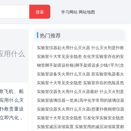
搜索
学习网站
网站地图
热门推荐
实验室仪器起火用什么灭火器 什么灭火剂是扑救
应用什么
精密仪器火灾的最佳选择
实验室十大常见安全隐患 在化学实验室存在的安
全隐患有哪些
钢管脚手架搭设价格(脚手架搭设多少钱1平方(含
钢管、扣件等))
实验室设备失火用什么灭火器 若实验室电器着火
该用什么灭火器？泡沫还是二氧化碳
实验室十大常见安全隐患 实验室存在的危险及危
救飞机、船
险来源有哪些
实验室仪器失火用什么灭火器最好 什么灭火剂是
应用什么灭
扑救精密仪器火灾的最佳选择
实验室玻璃仪器一览表(高中化学常用的玻璃仪器
扑救贵重设
有哪些)
实验室仪器失火用什么灭火器(想要扑救精密仪器
立即汽化，
火灾的最佳选择是什么灭火剂)
实验室十大常见安全隐患 引发化学实验安全隐患
的因素
实验室减压浓缩装置 实验室用的减压浓缩装置都