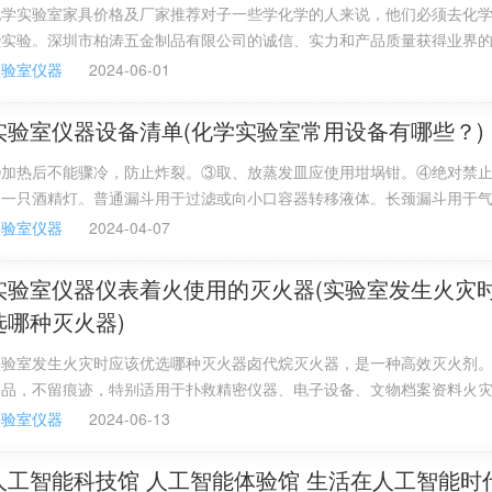
化学实验室家具价格及厂家推荐对子一些学化学的人来说，他们必须去化
些实验。深圳市柏涛五金制品有限公司的诚信、实力和产品质量获得业界
品，还有手套、药品试剂、等等。一般由实验室负责人写采购计划，由系
实验室仪器
2024-06-01
再通过单独采购或竞争性谈判采购，也可能会和其他需要采购的物品组成
标形式采购。学生一般没有权利采购的。
实验室仪器设备清单(化学实验室常用设备有哪些？)
③加热后不能骤冷，防止炸裂。③取、放蒸发皿应使用坩埚钳。④绝对禁
另一只酒精灯。普通漏斗用于过滤或向小口容器转移液体。长颈漏斗用于
注入液体。离心机该机适用于生物，化学，遗传学，医药学，医院，实验
实验室仪器
2024-04-07
体，叶绿素，蛋白核酸等液体混合物的分离。测厚仪测厚仪用来测量不同
盖层的厚度，分无损和有损两种，其中大部分是无损的。
实验室仪器仪表着火使用的灭火器(实验室发生火灾时
选哪种灭火器)
实验室发生火灾时应该优选哪种灭火器卤代烷灭火器，是一种高效灭火剂
物品，不留痕迹，特别适用于扑救精密仪器、电子设备、文物档案资料火
易燃易爆药品常有，一旦实验室发生了火灾切不可惊慌失措，应保持镇静
实验室仪器
2024-06-13
室内一切火源和电源。然后根据具体情况正确地进行抢救和灭火。
人工智能科技馆 人工智能体验馆 生活在人工智能时