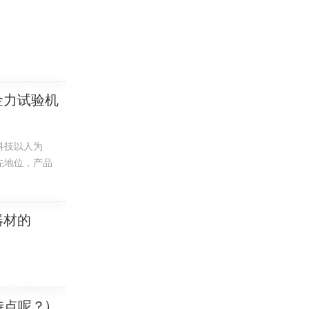
金力试验机
科技以人为
先地位，产品
器材的
点呢？)