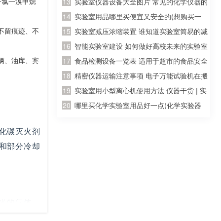
一氯一溴甲烷
器的试剂，请问一下到哪儿买
实验室仪器设备大全图片 常见的化学仪器的
名称及图片？
实验室用品哪里买便宜又安全的(想购买一
不留痕迹、不
套初三所有的化学实验器材，大概要多少
实验室减压浓缩装置 谁知道实验室简易的减
钱？分开买便宜还是？哪里有卖？那里的便
压蒸馏装置，我是想自己制作一个简单的减
智能实验室建设 如何做好高校未来的实验室
辆、油库、宾
宜质量又好？)
压装置，一般就行，求高手回答！
建设工作
食品检测设备一览表 适用于超市的食品安全
快速检测仪器是哪种啊
精密仪器运输注意事项 电子万能试验机在搬
运过程中应该注意哪些事项
实验室用小型离心机使用方法 仪器干货 | 实
验室必看，离心机操作指南和正确操作规程
哪里买化学实验室用品好一点(化学实验器
材在那里有买？)
化碳灭火剂
和部分冷却
方米的气体。
空间中，降