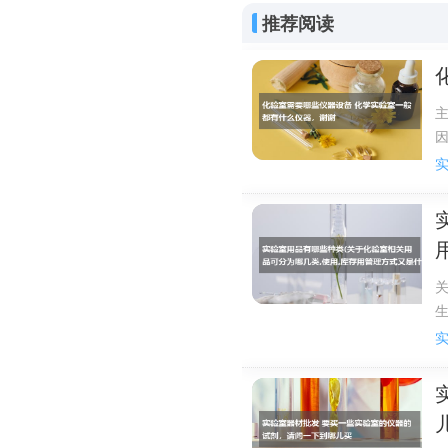
低可燃物周围或防护空间
推荐阅读
另外，二氧化碳从储
到冷却的作用。二氧化碳
射系统等部件构成。
以上内容参考：
百度
精密仪器失火用什么灭火
二氧化碳灭火器
关
实验室常用于消防灭火的
消防灭火器有多种，比如二氧