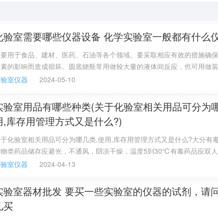
内的氧浓度，产生窒息作用而灭火。
存容器中喷出时，会由液体迅速汽化成气体，而从周围吸收部
化验室需要哪些仪器设备 化学实验室一般都有什么
灭火器利用所充装的液态二氧化碳喷出灭火的灭火器。由筒体
主要用于食品、建材、医药、石油等各个领域。要采取相应有效的措施确
因素的影响而造成损坏。圆底烧瓶常用做较大量的液体间反应，也可用做
器。
实验室仪器
2024-05-10
百科——二氧化碳灭火器
实验室用品有哪些种类(关于化验室相关用品可分为哪
器
用,库存用管理方式又是什么?)
于化验室相关用品可分为哪几类,使用,库存用管理方式又是什么?大分有
器材有哪些?
生物类药品储存应避光，不通风，阴凉干燥，温度5到30℃有毒药品应双
药品液固分开就好。小学科学实验器材如何分类一般来说，初高等教育的
化碳灭火器、干粉灭火器、一般实验室有精密仪器的话，必须配备有二氧
实验室仪器
2024-04-13
该是按照学科进行分类的，如高中的物理、化学、生物等！但小学很少进
统一为自然，实验器材也应该统称为自然科学实验器材。好像小学里面都
实验室器材批发 要买一些实验室的仪器的试剂，请
吧！
儿买