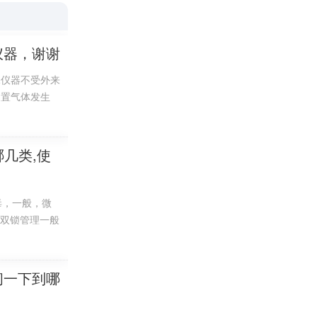
分热量，起
仪器，谢谢
、瓶阀、喷
保仪器不受外来
装置气体发生
几类,使
毒，一般，微
人双锁管理一般
实验器材分类应
化碳灭火器。
行类似的分科，
有自然这门课程
问一下到哪