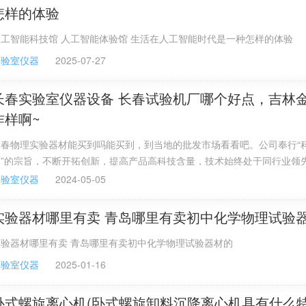
怎样的体验
工智能科技馆 人工智能体验馆 生活在人工智能时代是一种怎样的体验
实验室仪器
2025-07-27
长春实验室仪器设备 长春试验机厂哪个好点，吉林
咋样啊~
长春物理实验器材能买到吗能买到，到当地的批发市场看看吧。公司奉行“
本”的宗旨，不断开拓创新，提高产品高科技含量，技术始终处于同行业领
主要技术指标达到国际先进水平，产品畅销全国20多个省、市、自治区。
实验室仪器
2024-05-05
实验器材哪里有卖 青岛哪里有卖初中化学物理试验
实验器材哪里有卖 青岛哪里有卖初中化学物理试验器材的
实验室仪器
2025-01-16
卧式螺旋离心机(卧式螺旋卸料沉降离心机具有什么特