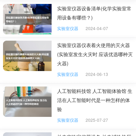
实验室仪器设备清单(化学实验室常
扩展资料：
用设备有哪些？)
火灾逃生时不要盲目跟从人流相互拥挤、乱冲乱窜。
实验室仪器
2024-04-07
撤离时要注意，朝明亮处或外面空旷的地方跑。起火后千
万不要乘坐电梯逃生，要通过防火通道走楼梯脱险。
实验室仪器仪表着火使用的灭火器
(实验室发生火灾时 应该优选哪种灭
室内有小孩、老人时，要用床单、窗帘等制作简易救
火器)
生绳，从窗台沿绳缓降至下面的楼层或地面，使他们尽快
脱险。从火场逃离后，假如身上衣服着了火，应尽快脱
实验室仪器
2024-06-13
掉，如来不及脱掉，可就地打滚灭火。
人工智能科技馆 人工智能体验馆 生
参考资料来源：人民网——电气火灾怎么防怎么救？
活在人工智能时代是一种怎样的体
验
电气设备发生火灾时，怎样切断电源？带电灭火时应注
实验室仪器
2025-07-27
意什么
遇到电气设备着火时，应立即将有关设备的 电源 断开，然后进行 灭
火