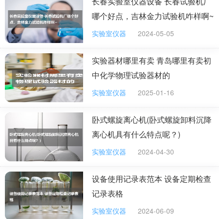
长春实验室仪器设备 长春试验机厂
实验室安全操作规程
哪个好点，吉林金力试验机咋样啊~
实验室安全操作规程 由于实验室设备大多为用电设备，因而由于操
实验室仪器
2024-05-05
作不慎可能导致人身安全与设备安全受到损害。为了保证实验工作
的顺利展开，为师生创造一个良好的、安全的实验环境，在本实验
室操作者都必须遵守以下的安全操作规程：一、不准穿拖鞋进入实
实验器材哪里有卖 青岛哪里有卖初
验室，注意保持实验室的清洁卫生；二、严格的按照仪器操作规
中化学物理试验器材的
程，正确操作仪器；三、实验室内不准使用明火，就座后不得随意
来回走动，以免触碰电源、电缆等；四、实验时若发现仪器设备出
实验室仪器
2025-01-16
现故障或异常情况（如：有异味、冒烟等）时，应立即关闭电源开
关，拨掉电源插头，并及时向实验室管理人员报告。遇到此类情
况，实验者不得擅自处理、或不报告就擅自更换仪器，否则后果自
卧式螺旋离心机(卧式螺旋卸料沉降
负；五、实验完毕，要关闭设备的电源、关好门窗、整理好仪器设
离心机具有什么特点呢？)
备，并打扫卫生；六、实验者还必须服从实验室工作人员的管理和
安排及《实验室管理制度》中有关安全操作的规定；上述有关规程
实验室仪器
2024-04-30
实验者必须严格执行，如有违反，一经发现，按国家或学校相关条
例进行处理并向有关领导报告，重者追究其法律责任。
设备使用记录表范本 设备定期检查
记录表格
实验室仪器
2024-06-09