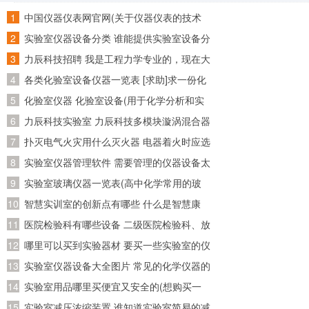
中国仪器仪表网官网(关于仪器仪表的技术
资料在哪个网站比较好找~)
实验室仪器设备分类 谁能提供实验室设备分
类目录呢~
力辰科技招聘 我是工程力学专业的，现在大
四了，准备回广东工作，请问广东省有哪些
各类化验室设备仪器一览表 [求助]求一份化
公司招聘工程力学专业的
验室化验仪器和试剂的清单
化验室仪器 化验室设备(用于化学分析和实
验的必备装备)
力辰科技实验室 力辰科技多模块漩涡混合器
怎么安装？怎么操作？
扑灭电气火灾用什么灭火器 电器着火时应选
用什么灭火器灭火
实验室仪器管理软件 需要管理的仪器设备太
多了，求推荐好用的实验室管理软件
实验室玻璃仪器一览表(高中化学常用的玻
璃仪器有哪些)
智慧实训室的创新点有哪些 什么是智慧康
养？智慧康养应该怎么做？
医院检验科有哪些设备 二级医院检验科、放
射科、病理科有哪些医疗设备!详细点!
哪里可以买到实验器材 要买一些实验室的仪
器的试剂，请问一下到哪儿买
实验室仪器设备大全图片 常见的化学仪器的
名称及图片？
实验室用品哪里买便宜又安全的(想购买一
套初三所有的化学实验器材，大概要多少
实验室减压浓缩装置 谁知道实验室简易的减