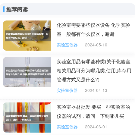
三是要充分利用实验室消防设施，化学实验室通常会
部
推荐阅读
根据实验室存放和使用的化学物质和危险性，有针对性地
配置沙子、干粉灭火器、二氧化碳灭火器等消防装备，这
化验室需要哪些仪器设备 化学实验
些消防设施能及时快速安全地处置初期火灾，消防救援队
室一般都有什么仪器，谢谢
伍在化学实验室火灾中要充分利用实验室内现有的消防器
实验室仪器
2024-05-10
材，有效控制火势发展。
实验室用品有哪些种类(关于化验室
电气设备发生火灾时，应立即（），并使用（）或（）
相关用品可分为哪几类,使用,库存用
灭火器灭火。
电气设备发生火灾时，应立即关闭电源，使用二氧化
管理方式又是什么?)
碳、四氯化碳或干粉灭火器灭火。也可以用沙子、干泥土
实验室仪器
2024-04-13
等来灭火。切记，不要用水灭火，因为水导电，容易触电
伤人。
实验室器材批发 要买一些实验室的
仪器的试剂，请问一下到哪儿买
一旦发现火焰蹿到天花板且火势难以控制时，被困在
其中的人就要沉着冷静，停止扑救，应迅速撤离险地逃
实验室仪器
2024-06-01
生，并立即报火警。