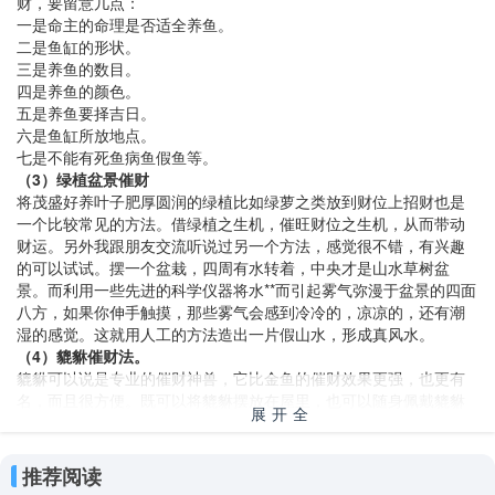
财，要留意几点：
一是命主的命理是否适全养鱼。
二是鱼缸的形状。
三是养鱼的数目。
四是养鱼的颜色。
五是养鱼要择吉日。
六是鱼缸所放地点。
七是不能有死鱼病鱼假鱼等。
（3）绿植盆景催财
将茂盛好养叶子肥厚圆润的绿植比如绿萝之类放到财位上招财也是
一个比较常见的方法。借绿植之生机，催旺财位之生机，从而带动
财运。另外我跟朋友交流听说过另一个方法，感觉很不错，有兴趣
的可以试试。摆一个盆栽，四周有水转着，中央才是山水草树盆
景。而利用一些先进的科学仪器将水**而引起雾气弥漫于盆景的四面
八方，如果你伸手触摸，那些雾气会感到冷冷的，凉凉的，还有潮
湿的感觉。这就用人工的方法造出一片假山水，形成真风水。
（4）貔貅催财法。
貔貅可以说是专业的催财神兽，它比金鱼的催财效果更强，也更有
名，而且很方便。既可以将貔貅摆放在屋里，也可以随身佩戴貔貅
展开全
项链手链等，每日里在不知不觉中改变自己的财运。
（5）招财猫催财法。
部
招财猫也是很常见的一种招财物品。一般被放在商品市场小店的柜
推荐阅读
台上，正对门口招财。需要注意的是，即便只是这小催财物，也是