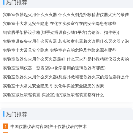
热门推荐
相切。④量取已知体积的液体，应选择比已知体积稍大的量筒，否
则会造成误差过大。如量取15mL的液体，应选用容量为20mL的量
筒，不能选用容量为50mL或100mL的量筒。⑤精确度≥0.1m L , 量
实验室仪器起火用什么灭火器 什么灭火剂是扑救精密仪器火灾的最佳
筒的容积有10ML 50ML 100ML 250ML 500ML 1000ML等多种，其
选择
实验室十大常见安全隐患 在化学实验室存在的安全隐患有哪些
分度（最小刻度每格）依次为0.2ML 1ML 1ML 5ML 5ML 10ML/
2、 容量瓶：（1）用途：精确配置一定（物质的量）浓度溶液的仪
钢管脚手架搭设价格(脚手架搭设多少钱1平方(含钢管、扣件等))
器。 （2）使用方法：只有一个刻度；只能在室温下使用，不用做反
实验室设备失火用什么灭火器 若实验室电器着火该用什么灭火器？泡
应容器，不可加热，读数平视，用前检漏。常用的容量瓶有25ML
50ML 100ML 250ML 500ML 1000ML等多种，它的瓶颈刻有标线，
沫还是二氧化碳
实验室十大常见安全隐患 实验室存在的危险及危险来源有哪些
瓶上标有温度和容量。 3、 滴定管：（1）用途：准确量取或滴定液
实验室仪器失火用什么灭火器最好 什么灭火剂是扑救精密仪器火灾的
体体积的仪器， （2）使用方法：刻度由上到下一般为0---25 m L.
读数时可读到小数点后两位（最后一位为估计值），分为酸式、碱
最佳选择
实验室玻璃仪器一览表(高中化学常用的玻璃仪器有哪些)
式两种滴定管。规格有25ML 50ML 100ML等多种容量。酸式滴定管
实验室仪器失火用什么灭火器(想要扑救精密仪器火灾的最佳选择是什
下端附有玻璃磨口的活塞，碱式滴定管下端连接着橡皮管，再接一
个尖嘴。酸式滴定管不能装碱性溶液，碱式滴定管不能装与橡胶发
么灭火剂)
实验室十大常见安全隐患 引发化学实验安全隐患的因素
生反应的物质（如氧化性物质）。使用前，必须检查滴定管是否漏
实验室减压浓缩装置 实验室用的减压浓缩装置都有什么
水，活塞是否转动灵活，量取体积前，必须调节到滴定管尖嘴部分
也充满溶液，管内没有气泡。 4、 量气装置：（1）用途：用排水法
量取气体的体积。 （2）使用方法： 适用于难溶于水的气体的体积
热门推荐
的测定要注意与洗气装置的区别。 5、 托盘天平：（1）用途：称取
固体药品或其它物质的质量。 （2）使用方法：①调零（称量前把天
平放平稳，游码放在刻度尺零处，调节左右两端平衡螺母使天平平
中国仪器仪表网官网(关于仪器仪表的技术
衡）；②垫纸（称量固体药品 不能直接放在托盘上，应在天平的两