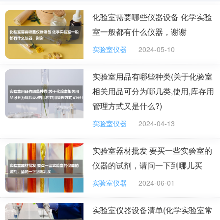
要经过开光的，否则便只是个工艺品，没有什么效用。而且属蛇属
化验室需要哪些仪器设备 化学实验
猴属鼠的人士不能摆。否则不仅不招财，还会破财。
（6）其他催财法。
室一般都有什么仪器，谢谢
除上面几种可以增强财位和催财，还有催财的风水用品如水晶、三
脚金蟾、金龙、五帝钱、珍珠宝盒、龙龟、麒麟、运财童子像等。
实验室仪器
2024-05-10
有兴趣的可以找相关资料了解下。
仍旧如上面所说，所有的招财物品均要是开过光的才有用，而且摆
放时还有很多的注意事项，只有在正确的地点，也就是我们前面所
实验室用品有哪些种类(关于化验室
说的仅属于你本人的本命财位上，放着正确的吉祥物，再加上正确
相关用品可分为哪几类,使用,库存用
的机缘，你的发财机会才会不远哦。
管理方式又是什么?)
常用的化学实验器材产品列表：
实验室仪器
2024-04-13
玻璃仪器 烧器类 皿管类 瓶斗类 量器类 成套仪器 真空仪器 砂芯滤
器 标准磨口 温度、浮度计 计量测量 微粒度测定仪 热量计 测厚仪
实验室器材批发 要买一些实验室的
转速仪表 万用表 测振仪 机械检测仪 秒表 表面检测仪 紫外灯具分析
仪 气体检测 压力表 气体发生器 气体流量计 气体采样器 气体检测仪
仪器的试剂，请问一下到哪儿买
气体分析仪 环境检测 声级计 菌落计数器 雨量计 照度计 风速仪 测
温仪 温湿度计 露点仪 COD分析仪 测氡仪 测汞仪 辐射仪 反应仪器
实验室仪器
2024-06-01
真空泵 恒流泵 粉碎机 振荡器 电动搅拌机 磁力搅拌器 分散均质机
梯度混合器 漩涡混合器 色谱仪器类 气相色谱 质谱仪 色谱工作站 色
实验室仪器设备清单(化学实验室常
谱相关设备 色谱仪器配件 液相色谱 光学仪器类 折光仪 比色测色仪