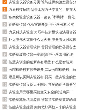
资料在哪个网站比较好找~)
实验室仪器设备分类 谁能提供实验室设备分
个托盘上分别辨大小相同 的同种纸，将药品放在纸上称量；易潮解
或具有腐蚀性的药品还必须放在下班器皿中 称量。）；③称取（左
类目录呢~
力辰科技招聘 我是工程力学专业的，现在大
物右码，添加砝码时不能用手直接拿取，应用镊子夹取；以先大后
四了，准备回广东工作，请问广东省有哪些
各类化验室设备仪器一览表 [求助]求一份化
小顺序添加砝 码，最后调游码。）④不能称量热的药品，应待冷却
到室温后称量。⑤称量完毕后，应把砝码由小到大放回砝码盒中，
公司招聘工程力学专业的
验室化验仪器和试剂的清单
化验室仪器 化验室设备(用于化学分析和实
把游码移回零处，托盘放天平的同一侧。⑥一般最小分度值为
验的必备装备)
力辰科技实验室 力辰科技多模块漩涡混合器
0.1g。 6、 温度计：（1）用途：测量物质的温度。 （2）使用方
法：水浴时水银球浸在水中；制乙烯时，水银球浸在反应液中；测
怎么安装？怎么操作？
扑灭电气火灾用什么灭火器 电器着火时应选
溶解度时，水银球放在饱和溶液中；石油分馏时，水银球放在支管
用什么灭火器灭火
实验室仪器管理软件 需要管理的仪器设备太
口处；不容许超过量程。 三、分离仪器：漏斗；蒸馏烧瓶；冷凝
管； 1、漏斗：（1）用途：分为过滤漏斗，用于不溶物与可溶物的
多了，求推荐好用的实验室管理软件
实验室玻璃仪器一览表(高中化学常用的玻
分离或试剂的注入；长颈漏斗，向反应器中注入液体；分液漏斗，
璃仪器有哪些)
智慧实训室的创新点有哪些 什么是智慧康
分离两种不相溶的液体及滴加液体。 （2）使用方法：过滤漏斗，用
于过滤时，注意一贴，两低，三接触。长颈漏斗，用于制取气体
养？智慧康养应该怎么做？
医院检验科有哪些设备 二级医院检验科、放
时，漏斗下口必须液封防止气体逸出。分液漏斗，凹槽或小孔的作
射科、病理科有哪些医疗设备!详细点!
哪里可以买到实验器材 要买一些实验室的仪
用，平衡气压。 2、 蒸馏烧瓶：用于常压下蒸馏液体，也可作反应
容器 蒸馏烧瓶的容积有100ML；250ML；1000ML等多种。使用时
器的试剂，请问一下到哪儿买
实验室仪器设备大全图片 常见的化学仪器的
应固定在铁架台上，烧瓶夹应垫石棉绳或橡皮管，通常以隔石棉网
名称及图片？
实验室用品哪里买便宜又安全的(想购买一
加垫为宜，烧瓶夹应夹在支管上方瓶颈处。 3、 冷凝管；（1）用
途：将蒸气冷凝为液体。 （2）使用方法： 上口出水，下口入水使
套初三所有的化学实验器材，大概要多少
实验室减压浓缩装置 谁知道实验室简易的减
用时应有支撑装置。常与蒸馏烧瓶连接使用，不能加热。 三、其他
钱？分开买便宜还是？哪里有卖？那里的便
压蒸馏装置，我是想自己制作一个简单的减
智能实验室建设 如何做好高校未来的实验室
仪器：酒精灯；干燥管；干燥器；胶头滴管；集气瓶；等 1、 酒精