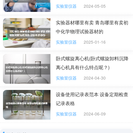
50ML 100mL、250 mL 500ML 1000ML 3、烧瓶：（1）用途：大
实验室仪器
2024-05-05
量物质的反应容器，在常温或加热时使用。分蒸馏烧瓶和普通烧
瓶。 （2）使用方法：①蒸馏时使用蒸馏烧瓶带温度计；其他实验用
普通烧瓶（平底/圆底烧瓶），②加热时要垫石棉网；盛放液体的体
实验器材哪里有卖 青岛哪里有卖初
积为烧瓶容积的1/3---2/3。③使用时（制气体或有机合成等）应固
中化学物理试验器材的
定在铁架上烧瓶夹应垫石棉绳或橡皮管。④平底烧瓶还可做洗瓶，
可平放在桌上便用，⑤⒈容量有100ML 250ML 500ML 1000ML等
实验室仪器
2025-01-16
多种。 4、锥形瓶：（1）用途：用于反应容器或滴定仪器；蒸馏时
馏出物的承受器 （2）使用方法：加热时要垫石棉网，滴定时液体不
超过容积的1/2。 5、蒸发皿：（1）用途：用作蒸发、浓缩溶液或干
卧式螺旋离心机(卧式螺旋卸料沉降
炒固体。 （2）使用方法：①一般放在铁架台的铁圈上或放在三脚架
离心机具有什么特点呢？)
上直接加热。②蒸发时，当蒸发皿中出现较多量的固体时即停止加
热，用余热 将溶液蒸发至干。③热的蒸发皿不能直接放在实验台
实验室仪器
2024-04-30
上，要垫上石棉网。 6、坩埚：（1）用途：用于固体物质的高温灼
烧。 （2）使用方法：坩埚容积在8—30ML之间，有多种规格和不
同的材料制成的坩埚。使用坩埚钳夹持放在铁架台铁圈的泥三角上
设备使用记录表范本 设备定期检查
加热。瓷坩埚不能用于灼烧强碱性物质，铁坩埚不宜灼烧强酸性物
记录表格
质。 二、计量仪器：量筒；容量瓶；滴定管；量气装置；托盘天
平；温度计。 1、 量筒；（1）用途：粗略量取液体体积的仪器。
实验室仪器
2024-06-09
（2）使用方法：①无0刻度，刻度由下向上，不能加热，也不能盛
装热溶液以免炸裂。②不能用量筒配制溶液或用做反应容器，③量
取液体时应在室温下进行。读数时，视线应与液凹液面最低点水平