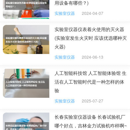
旋光仪 白度仪 光泽度仪 色差仪 浊度仪 雾度仪 显微放大镜 生物显
用设备有哪些？)
微镜 学生显微镜 荧光显微镜 金相显微镜 体视显微镜 读数显微镜 测
量显微镜 袖珍显微镜 放大镜 物性测定 粘度计 硬度计 熔点仪 应力
实验室仪器
2024-04-07
仪 软化点温度仪 熔体流速仪 相关仪器附件 流量计 力学仪器 比重类
仪器什么是实验器材 实验器材主要指专为学生上课使用的做实验的
实验室仪器仪表着火使用的灭火器
仪器以及工具。既包括初中以及高中的物理实验箱、化学实验箱、
生物实验箱，还包括显微镜、放大镜、电压表、电流表、试管、烧
(实验室发生火灾时 应该优选哪种灭
杯、蒸发皿、酒精灯、洗气瓶、漏斗、量筒、托盘天平、容量瓶、
火器)
量气装置等单件实验仪器。
实验室仪器
2024-06-13
求所有的化学仪器极其用法
化学实验常用仪器及其使用 一、能加热的仪器：试管；烧杯；烧
人工智能科技馆 人工智能体验馆 生
瓶；锥行瓶；蒸发皿；坩埚。 1、 试管：（1）用途：少量物质反应
容器；收集少量的气体；少量物质的溶解（洗气瓶）。 （2）使用方
活在人工智能时代是一种怎样的体
法：在常温或加热时使用。加热前外壁无水滴，盛放液体不超过容
验
积的1/3；盛放固体盖住试管底部；加热固体时，试管口向下倾斜；
加热液体时，使试管倾斜一定角度（约45°），。加热后不能骤冷，
实验室仪器
2025-07-27
防止炸裂。加热时应使用试管夹夹持。 2、烧杯：(1) 用途:用作配制
溶液、蒸发部分液体和较大量试剂的反应容器，在常温或加热时使
用。 （2）使用方法（1）加热前应先擦干外壁水滴。（2）加热时
长春实验室仪器设备 长春试验机厂
应放在石棉网上，使之受热均匀。（3）配制溶液时，所盛溶液为容
哪个好点，吉林金力试验机咋样啊~
积的1/2为最佳，通常不超过容积的1/3。（4）一般烧杯的容量为