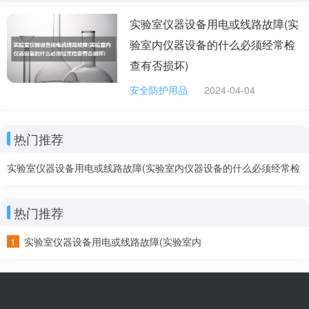
实验室仪器设备用电或线路故障(实
记录和报告：详细记录故障的情况、采取的措施和涉
验室内仪器设备的什么必须经常检
及的人员。这有助于提供事件的全貌，为后续的故障分析
查有否损坏)
提供依据。同时，按照实验室或组织的规定，将事件报告
给相关部门。
安全防护用品
2024-04-04
修复和预防措施：在专业人员到来后，开始修复故
热门推荐
障。同时，要考虑如何预防类似故障的再次发生，比如进
行定期维护、检查和更新设备等。
实验室仪器设备用电或线路故障(实验室内仪器设备的什么必须经常检
查有否损坏)
恢复和验证：一旦故障得到修复，需要进行验证以确
保设备正常工作，并符合安全标准。
热门推荐
总的来说，实验室电气故障的处理需要谨慎和迅速。
实验室仪器设备用电或线路故障(实验室内
确保人员的安全是最重要的，同时也要注意保护环境和设
仪器设备的什么必须经常检查有否损坏)
备不受进一步的损害。